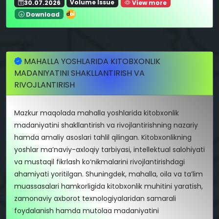
30.07.2026
Volume Issue
View more
Download
MAHALLA YOSHLARIDA KITOBXONLIK
MADANIYATINI SHAKLLANTIRISH VA
RIVOJLANTIRISH
Mazkur maqolada mahalla yoshlarida kitobxonlik
madaniyatini shakllantirish va rivojlantirishning nazariy
hamda amaliy asoslari tahlil qilingan. Kitobxonlikning
yoshlar ma’naviy-axloqiy tarbiyasi, intellektual salohiyati
va mustaqil fikrlash ko‘nikmalarini rivojlantirishdagi
ahamiyati yoritilgan. Shuningdek, mahalla, oila va ta’lim
muassasalari hamkorligida kitobxonlik muhitini yaratish,
zamonaviy axborot texnologiyalaridan samarali
foydalanish hamda mutolaa madaniyatini