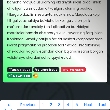
bo'yicha mavjud usullarning aksariyati ingliz tilida ishlab
chiqilgan va sinovdan o'tkazilgan, ularning boshqa
tillarga o'tkazilishi esa avtomatik emas. Maqolada ko'p
tilli gallyutsinatsiya bo'yicha bir-biriga zid empirik
ma'lumotlar tanqidiy tahlil qilinadi va bu ziddiyat
metrikalar hamda abstensiya xulq-atvorining farqi bilan
izohlanadi. Amaliy natija sifatida beshta komponentdan
iborat pragmatik rol protokoli taklif etiladi. Protokolning
cheklovlari va joriy etishdan oldin bajarilishi zarur bo'lgan
validatsiya shartlari ochiq qayd etiladi.
30.07.2026
Volume Issue
View more
Download
«
Previous
1
2
3
4
5
Next
Last