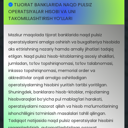
TIJORAT BANKLARIDA NAQD PULSIZ
OPERATSIYALAR HISOBI VA UNI
TAKOMILLASHTIRISH YO’LLARI
Mazkur maqolada tijorat banklarida naqd pulsiz
operatsiyalarni amalga oshirish va buxgalteriya hisobida
aks ettirishning nazariy hamda amaliy jihatlari tadqiq
etilgan. Naqd pulsiz hisob-kitoblarning asosiy shakllari,
jumladan, to‘lov topshiriqnomasi, to‘lov talabnomasi,
inkasso topshiriqnomasi, memorial order va
akkreditivlar orqali amalga oshiriladigan
operatsiyalarning hisobini yuritish tartibi yoritilgan.
Shuningdek, banklararo hisob-kitoblar, mijozlarning
hisobvaraqlari bo‘yicha pul mablag‘lari harakati,
operatsiyalarni nazorat qilish va hisob ma’lumotlarining
ishonchliligini ta’minlash masalalari tahlil qilingan.
Tadqiqot natijasida naqd pulsiz operatsiyalar hisobini
raqamlashtirish, avtomatlashtirilgan nazorat