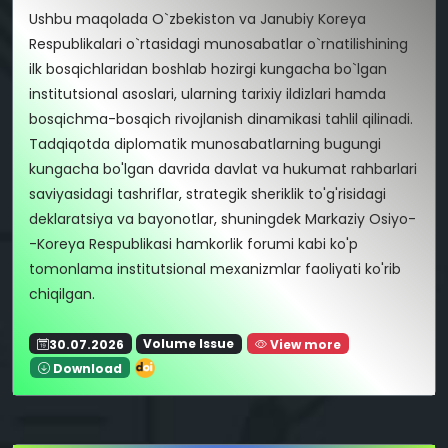
Ushbu maqolada O`zbekiston va Janubiy Koreya
Respublikalari o`rtasidagi munosabatlar o`rnatilishining
ilk bosqichlaridan boshlab hozirgi kungacha bo`lgan
institutsional asoslari, ularning tarixiy ildizlari hamda
bosqichma-bosqich rivojlanish dinamikasi tahlil qilinadi.
Tadqiqotda diplomatik munosabatlarning bugungi
kungacha bo'lgan davrida davlat va hukumat rahbarlari
saviyasidagi tashriflar, strategik sheriklik to'g'risidagi
deklaratsiya va bayonotlar, shuningdek Markaziy Osiyo-
-Koreya Respublikasi hamkorlik forumi kabi ko'p
tomonlama institutsional mexanizmlar faoliyati ko'rib
chiqilgan.
30.07.2026
Volume Issue
View more
Download