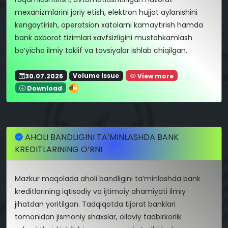
mexanizmlarini joriy etish, elektron hujjat aylanishini
kengaytirish, operatsion xatolarni kamaytirish hamda
bank axborot tizimlari xavfsizligini mustahkamlash
bo‘yicha ilmiy taklif va tavsiyalar ishlab chiqilgan.
30.07.2026
Volume Issue
View more
Download
AHOLI BANDLIGINI TA’MINLASHDA BANK
KREDITLARINING O‘RNI
Mazkur maqolada aholi bandligini ta’minlashda bank
kreditlarining iqtisodiy va ijtimoiy ahamiyati ilmiy
jihatdan yoritilgan. Tadqiqotda tijorat banklari
tomonidan jismoniy shaxslar, oilaviy tadbirkorlik