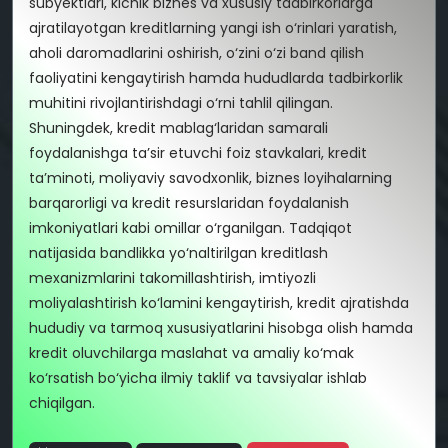
subyektlari, kichik biznes va xususiy tadbirkorlarga
ajratilayotgan kreditlarning yangi ish o‘rinlari yaratish,
aholi daromadlarini oshirish, o‘zini o‘zi band qilish
faoliyatini kengaytirish hamda hududlarda tadbirkorlik
muhitini rivojlantirishdagi o‘rni tahlil qilingan.
Shuningdek, kredit mablag‘laridan samarali
foydalanishga ta’sir etuvchi foiz stavkalari, kredit
ta’minoti, moliyaviy savodxonlik, biznes loyihalarning
barqarorligi va kredit resurslaridan foydalanish
imkoniyatlari kabi omillar o‘rganilgan. Tadqiqot
natijasida bandlikka yo‘naltirilgan kreditlash
mexanizmlarini takomillashtirish, imtiyozli
moliyalashtirish ko‘lamini kengaytirish, kredit ajratishda
hududiy va tarmoq xususiyatlarini hisobga olish hamda
kredit oluvchilarga maslahat va amaliy ko‘mak
ko‘rsatish bo‘yicha ilmiy taklif va tavsiyalar ishlab
chiqilgan.