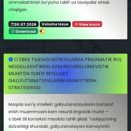
ommalashtirish bo‘yicha taklif va tavsiyalar ishlab
chiqilgan.
30.07.2026
Volume Issue
View more
Download
O'ZBEK TILIDAGI SO'ROVLARDA PRAGMATIK ROL
MODELLASHTIRISH: KAM RESURSLI LINGVISTIK
MUHITDA SUN'IY INTELLEKT
GALLYUTSINATSIYALARINI KAMAYTIRISH
STRATEGIYASI
Maqola sun'iy intellekt gallyutsinatsiyalarini bartaraf
etish muammosini kam resursli lingvistik muhit —
o'zbek tili konteksti misolida tahlil qiladi. Tadqiqotning
dolzarbligi shundaki, gallyutsinatsiyani kamaytirish