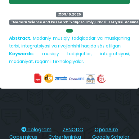
09.10.2025
"Modern Science and Research" xalqaro ilmiy jurnali 1 seriyasi. Volume 
Abstract.
Madaniy musiqiy tadqiqotlar va musiqaning
tarixi, integratsiyasi va rivojlanishi haqida sóz etilgan.
Keywords:
musiqiy tadqiqotlar, integratsiyasi,
madaniyat, raqamli texnologiyalar.
Telegram
ZENODO
OpenAire
Copernicus
Cyberleninka
Google Scholar