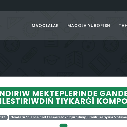
MAQOLALAR
MAQOLA YUBORISH
TAH
ENDIRIW MEKTEPLERINDE GAND
LESTIRIWDIŃ TIYKARǴÍ KOMP
2025
"Modern Science and Research" xalqaro ilmiy jurnali 1 seriyasi. Volume