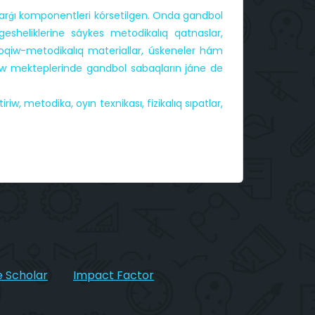
karǵı komponentleri kórsetilgen. Onda gandbol
zgesheliklerine sáykes metodikalıq qatnaslar,
oqiw-metodikalıq materiallar, úskeneler hám
 beriw mekteplerinde gandbol sabaqların jáne de
w, metodika, oyın texnikası, fizikalıq sıpatlar,
 Scholar
Impact Factor