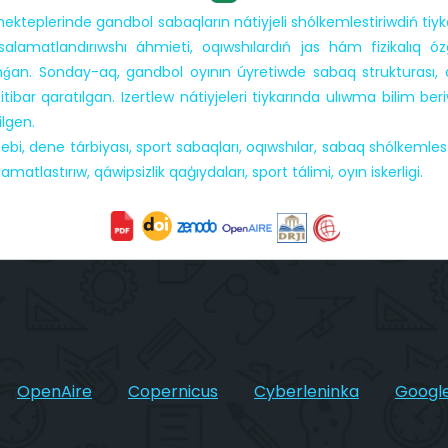
kteplerinde gandbol sabaqların nátiyjeli shólkemlestiriwdiń tiy
m salamatlandırıwshı áhmieti, oqıwshılardıń jas hám fizikalıq ó
nǵan. Sonday-aq, gandbol oyının úyretiwde sabaq strukturası, 
rge itibar qaratılgan. Izertlew nátiyjeleri tiykarında ulıwma bilim
ilgen.
, dene tárbiyası, sport sabaqları, oqıwshılar, sabaq shólkemlestiri
atlastırıw, qáwipsizlik qaģıydaları, sport tálimi, oyın iskerligi.
OpenAire
Copernicus
Cyberleninka
Google