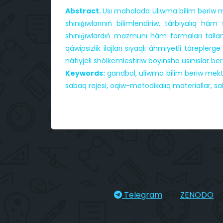
Abstract.
Usı mahalada ulıwma bilim beriw me
shınıǵıwlarınıń bilimlendiriw, tárbiyalıq há
shınıǵıwlardıń mazmunı hám formaları talla
qáwipsizlik ilajları sıyaqlı áhmiyetli táreple
nátiyjeli shólkemlestiriw boyınsha usınıslar ber
Keywords:
gandbol, uliwma bilim beriw mektebi
sabaq rejesi, oqiw-metodikalıq materiallar, salam
Telegram
ZENODO