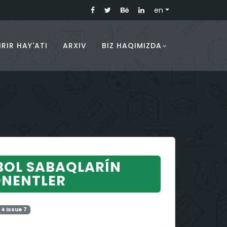
en
RIR HAY'ATI
ARXIV
BIZ HAQIMIZDA
BOL SABAQLARÍN
ONENTLER
 4 Issue 7