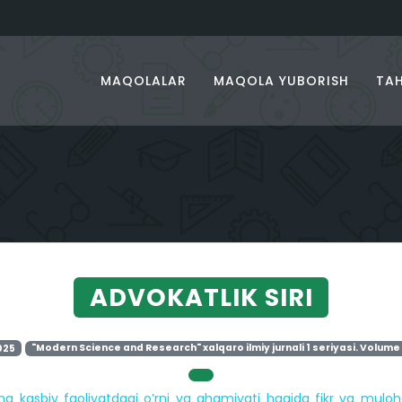
MAQOLALAR
MAQOLA YUBORISH
TAH
ADVOKATLIK SIRI
025
"Modern Science and Research" xalqaro ilmiy jurnali 1 seriyasi. Volume 
ng kasbiy faoliyatdagi o’rni va ahamiyati haqida fikr va muloha