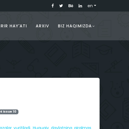
en
RIR HAY'ATI
ARXIV
BIZ HAQIMIZDA
4 Issue 10
zalar yuritiladi. Huquqiy davlatning ajralmas