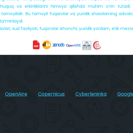
g huquq va erkinliklarini himoya qilishda muhim o‘rin tutadi
sh tamoyilidir. Bu tamoyil fuqarolar va yuridik shaxslarning ad
ta’minlaydi.
avlat, sud faoliyati, fuqorolar ishonchi, yuridik yordam, etik mezon
OpenAire
Copernicus
Cyberleninka
Google