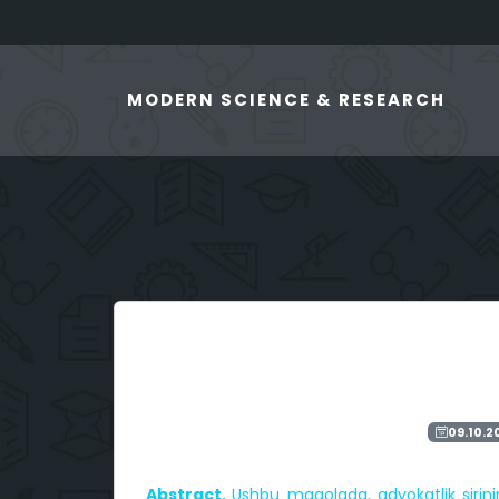
MODERN SCIENCE & RESEARCH
09.10.2
Abstract.
Ushbu maqolada, advokatlik sirini