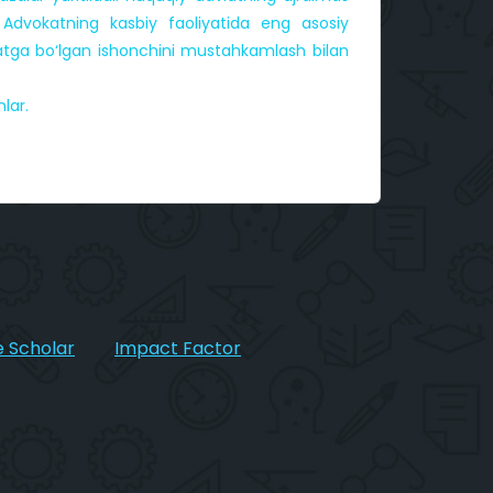
. Advokatning kasbiy faoliyatida eng asosiy
vokatga bo‘lgan ishonchini mustahkamlash bilan
lar.
 Scholar
Impact Factor