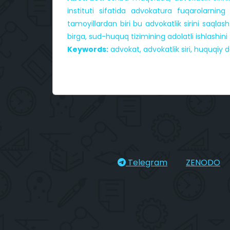
instituti sifatida advokatura fuqarolarnin
tamoyillardan biri bu advokatlik sirini saqla
birga, sud-huquq tizimining adolatli ishlashini 
Keywords:
advokat, advokatlik siri, huquqiy d
Telegram
ZENODO