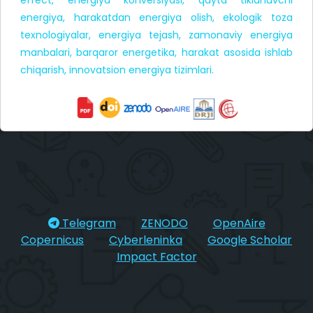
energiya, harakatdan energiya olish, ekologik toza
texnologiyalar, energiya tejash, zamonaviy energiya
manbalari, barqaror energetika, harakat asosida ishlab
chiqarish, innovatsion energiya tizimlari.
Telegram
ZENODO
OpenAire
Copernicus
Cyberleninka
Google Scholar
Impact Factor