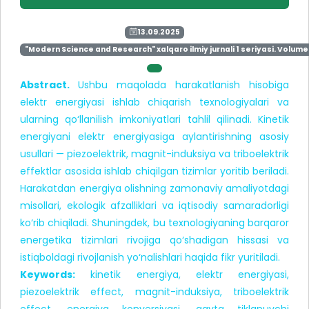
13.09.2025
"Modern Science and Research" xalqaro ilmiy jurnali 1 seriyasi. Volume 
Abstract.
Ushbu maqolada harakatlanish hisobiga
elektr energiyasi ishlab chiqarish texnologiyalari va
ularning qo‘llanilish imkoniyatlari tahlil qilinadi. Kinetik
energiyani elektr energiyasiga aylantirishning asosiy
usullari — piezoelektrik, magnit-induksiya va triboelektrik
effektlar asosida ishlab chiqilgan tizimlar yoritib beriladi.
Harakatdan energiya olishning zamonaviy amaliyotdagi
misollari, ekologik afzalliklari va iqtisodiy samaradorligi
ko‘rib chiqiladi. Shuningdek, bu texnologiyaning barqaror
energetika tizimlari rivojiga qo‘shadigan hissasi va
istiqboldagi rivojlanish yo‘nalishlari haqida fikr yuritiladi.
Keywords:
kinetik energiya, elektr energiyasi,
piezoelektrik effect, magnit-induksiya, triboelektrik
effect, energiya konversiyasi, qayta tiklanuvchi