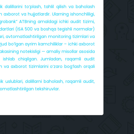
alillarini to‘plash, tahlil qilish va baholash
 axborot va hujjatlardir. Ularning ishonchliligi,
Agrobank” ATBning amaldagi ichki audit tizimi,
dartlari (ISA 500 va boshqa tegishli normalar)
ri, avtomatlashtirilgan monitoring tizimlari va
jud bo‘lgan ayrim kamchiliklar – ichki axborot
alakasining notekisligi — amaliy misollar asosida
lar ishlab chiqilgan. Jumladan, raqamli audit
ish va axborot tizimlarini o‘zaro bog‘lash orqali
ik uslublari, dalillarni baholash, raqamli audit,
tomatlashtirilgan tekshiruvlar.