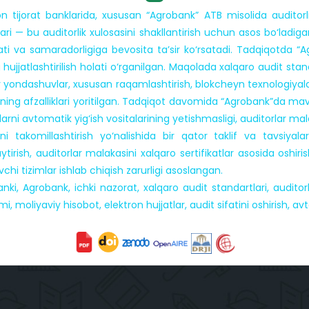
ijorat banklarida, xususan “Agrobank” ATB misolida auditorlik d
llari — bu auditorlik xulosasini shakllantirish uchun asos bo‘ladigan
sifati va samaradorligiga bevosita ta’sir ko‘rsatadi. Tadqiqotda “
hujjatlashtirilish holati o‘rganilgan. Maqolada xalqaro audit stan
iy yondashuvlar, xususan raqamlashtirish, blokcheyn texnologiyala
ning afzalliklari yoritilgan. Tadqiqot davomida “Agrobank”da mav
lillarni avtomatik yig‘ish vositalarining yetishmasligi, auditorlar m
tini takomillashtirish yo‘nalishida bir qator taklif va tavsiya
aytirish, auditorlar malakasini xalqaro sertifikatlar asosida oshir
vchi tizimlar ishlab chiqish zarurligi asoslangan.
 banki, Agrobank, ichki nazorat, xalqaro audit standartlari, auditorl
, moliyaviy hisobot, elektron hujjatlar, audit sifatini oshirish, av