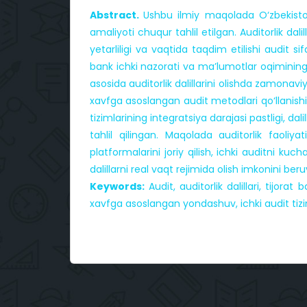
Abstract.
Ushbu ilmiy maqolada O‘zbekiston t
amaliyoti chuqur tahlil etilgan. Auditorlik dali
yetarliligi va vaqtida taqdim etilishi audit 
bank ichki nazorati va ma’lumotlar oqimining 
asosida auditorlik dalillarini olishda zamonav
xavfga asoslangan audit metodlari qo‘llanishi
tizimlarining integratsiya darajasi pastligi, da
tahlil qilingan. Maqolada auditorlik faoliya
platformalarini joriy qilish, ichki auditni kuch
dalillarni real vaqt rejimida olish imkonini beru
Keywords:
Audit, auditorlik dalillari, tijorat
xavfga asoslangan yondashuv, ichki audit tizimi