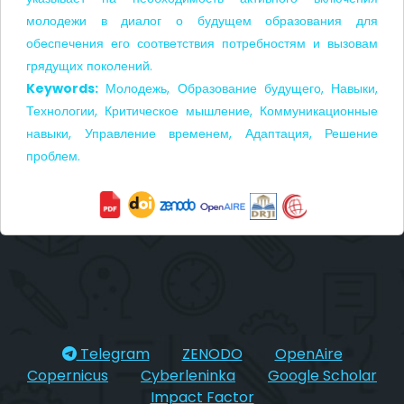
молодежи в диалог о будущем образования для
обеспечения его соответствия потребностям и вызовам
грядущих поколений.
Keywords:
Молодежь, Образование будущего, Навыки,
Технологии, Критическое мышление, Коммуникационные
навыки, Управление временем, Адаптация, Решение
проблем.
Telegram
ZENODO
OpenAire
Copernicus
Cyberleninka
Google Scholar
Impact Factor