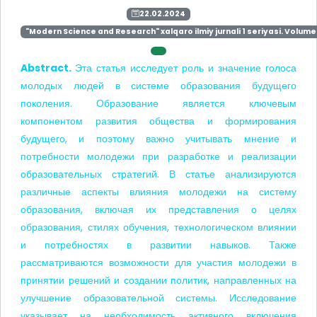
22.02.2024
"Modern Science and Research" xalqaro ilmiy jurnali 1 seriyasi. Volume 
Abstract.
Эта статья исследует роль и значение голоса
молодых людей в системе образования будущего
поколения. Образование является ключевым
компонентом развития общества и формирования
будущего, и поэтому важно учитывать мнение и
потребности молодежи при разработке и реализации
образовательных стратегий. В статье анализируются
различные аспекты влияния молодежи на систему
образования, включая их представления о целях
образования, стилях обучения, технологическом влиянии
и потребностях в развитии навыков. Также
рассматриваются возможности для участия молодежи в
принятии решений и создании политик, направленных на
улучшение образовательной системы. Исследование
указывает на необходимость активного включения