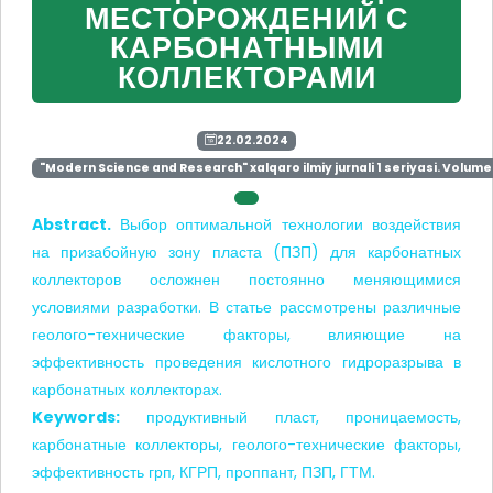
МЕСТОРОЖДЕНИЙ С
КАРБОНАТНЫМИ
КОЛЛЕКТОРАМИ
22.02.2024
"Modern Science and Research" xalqaro ilmiy jurnali 1 seriyasi. Volume 
Abstract.
Выбор оптимальной технологии воздействия
на призабойную зону пласта (ПЗП) для карбонатных
коллекторов осложнен постоянно меняющимися
условиями разработки. В статье рассмотрены различные
геолого-технические факторы, влияющие на
эффективность проведения кислотного гидроразрыва в
карбонатных коллекторах.
Keywords:
продуктивный пласт, проницаемость,
карбонатные коллекторы, геолого-технические факторы,
эффективность грп, КГРП, проппант, ПЗП, ГТМ.