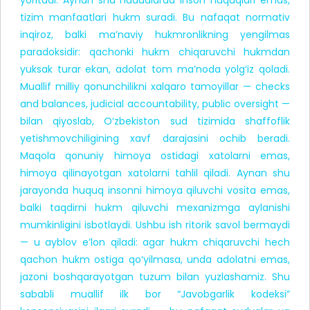
tizim manfaatlari hukm suradi. Bu nafaqat normativ
inqiroz, balki ma’naviy hukmronlikning yengilmas
paradoksidir: qachonki hukm chiqaruvchi hukmdan
yuksak turar ekan, adolat tom ma’noda yolg‘iz qoladi.
Muallif milliy qonunchilikni xalqaro tamoyillar — checks
and balances, judicial accountability, public oversight —
bilan qiyoslab, O‘zbekiston sud tizimida shaffoflik
yetishmovchiligining xavf darajasini ochib beradi.
Maqola qonuniy himoya ostidagi xatolarni emas,
himoya qilinayotgan xatolarni tahlil qiladi. Aynan shu
jarayonda huquq insonni himoya qiluvchi vosita emas,
balki taqdirni hukm qiluvchi mexanizmga aylanishi
mumkinligini isbotlaydi. Ushbu ish ritorik savol bermaydi
— u ayblov e’lon qiladi: agar hukm chiqaruvchi hech
qachon hukm ostiga qo‘yilmasa, unda adolatni emas,
jazoni boshqarayotgan tuzum bilan yuzlashamiz. Shu
sababli muallif ilk bor “Javobgarlik kodeksi”