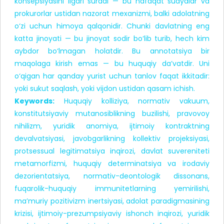
konsepsiyasini ilgari suradi — bu nafaqat sudyalar va
prokurorlar ustidan nazorat mexanizmi, balki adolatning
o‘zi uchun himoya qalqonidir. Chunki davlatning eng
katta jinoyati — bu jinoyat sodir bo‘lib turib, hech kim
aybdor bo‘lmagan holatdir. Bu annotatsiya bir
maqolaga kirish emas — bu huquqiy da’vatdir. Uni
o‘qigan har qanday yurist uchun tanlov faqat ikkitadir:
yoki sukut saqlash, yoki vijdon ustidan qasam ichish.
Keywords:
Huquqiy kolliziya, normativ vakuum,
konstitutsiyaviy mutanosiblikning buzilishi, pravovoy
nihilizm, yuridik anomiya, ijtimoiy kontraktning
devalvatsiyasi, javobgarlikning kollektiv projeksiyasi,
protsessual legitimatsiya inqirozi, davlat suvereniteti
metamorfizmi, huquqiy determinatsiya va irodaviy
dezorientatsiya, normativ-deontologik dissonans,
fuqarolik-huquqiy immunitetlarning yemirilishi,
ma’muriy pozitivizm inertsiyasi, adolat paradigmasining
krizisi, ijtimoiy-prezumpsiyaviy ishonch inqirozi, yuridik