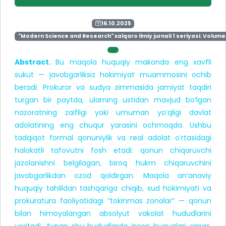
16.10.2025
"Modern Science and Research" xalqaro ilmiy jurnali 1 seriyasi. Volume 
Abstract.
Bu maqola huquqiy makonda eng xavfli
sukut — javobgarliksiz hokimiyat muammosini ochib
beradi. Prokuror va sudya zimmasida jamiyat taqdiri
turgan bir paytda, ularning ustidan mavjud bo‘lgan
nazoratning zaifligi yoki umuman yo‘qligi davlat
adolatining eng chuqur yarasini ochmoqda. Ushbu
tadqiqot formal qonuniylik va real adolat o‘rtasidagi
halokatli tafovutni fosh etadi: qonun chiqaruvchi
jazolanishni belgilagan, biroq hukm chiqaruvchini
javobgarlikdan ozod qoldirgan. Maqola an’anaviy
huquqiy tahlildan tashqariga chiqib, sud hokimiyati va
prokuratura faoliyatidagi “tokinmas zonalar” — qonun
bilan himoyalangan absolyut vakolat hududlarini
yoritadi. Aynan shu hududlarda inson huquqlari emas,