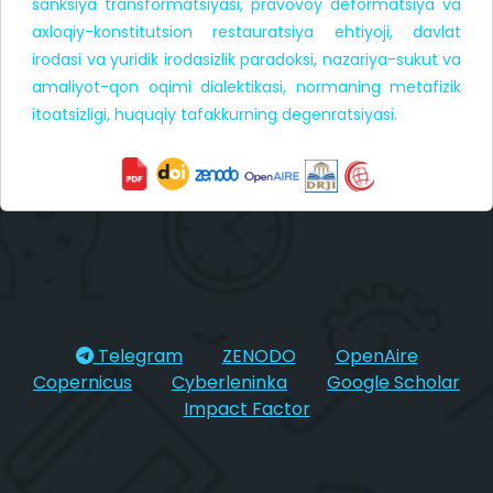
sanksiya transformatsiyasi, pravovoy deformatsiya va
axloqiy-konstitutsion restauratsiya ehtiyoji, davlat
irodasi va yuridik irodasizlik paradoksi, nazariya-sukut va
amaliyot-qon oqimi dialektikasi, normaning metafizik
itoatsizligi, huquqiy tafakkurning degenratsiyasi.
Telegram
ZENODO
OpenAire
Copernicus
Cyberleninka
Google Scholar
Impact Factor